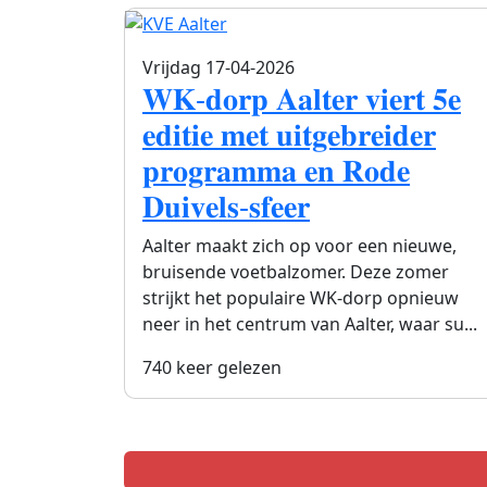
Vrijdag 17-04-2026
𝐖𝐊-𝐝𝐨𝐫𝐩 𝐀𝐚𝐥𝐭𝐞𝐫 𝐯𝐢𝐞𝐫𝐭 𝟓𝐞
𝐞𝐝𝐢𝐭𝐢𝐞 𝐦𝐞𝐭 𝐮𝐢𝐭𝐠𝐞𝐛𝐫𝐞𝐢𝐝𝐞𝐫
𝐩𝐫𝐨𝐠𝐫𝐚𝐦𝐦𝐚 𝐞𝐧 𝐑𝐨𝐝𝐞
𝐃𝐮𝐢𝐯𝐞𝐥𝐬-𝐬𝐟𝐞𝐞𝐫
Aalter maakt zich op voor een nieuwe,
bruisende voetbalzomer. Deze zomer
strijkt het populaire WK-dorp opnieuw
neer in het centrum van Aalter, waar su...
740 keer gelezen