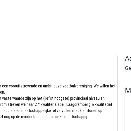
A
Ge
n een vooruitstrevende en ambitieuze voetbalvereniging. We willen het
M
len.
n vaste waarde zijn op het (liefst hoogste) provinciaal niveau en
om streven we naar 2 * kwaliteitslabel. Laagdrempelig & kwalitatief.
en sociale en maatschappelijke rol vervullen met klemtonen op
 met oog op de minder bedeelden in onze maatschappij.