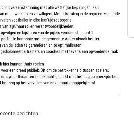
eid in overeenstemming met alle wettelijke bepalingen, een
n medewerkers en vrijwilligers. Met uitstraling in de regio en zodoende
varen voetballer in elke leeftijdscategorie.
s van zijn/haar rol en verantwoordelijkheden.
 opvolgen en bijsturen van de pijlers vernoemd in punt 1
perfecte harmonie met de gemeente Aalter alsook het ter
g van de leden te garanderen en te optimaliseren
an gediplomeerde trainers en coaches met tevens een opvoedende taak
h hier kunnen thuis voelen
en voor een breed publiek. Dit om de betrokkenheid tussen spelers,
s en sympathisanten te bekrachtigen. Dit met het oog op enerzijds het
het oog op het vervullen van onze maatschappelijke rol.
ecente berichten.