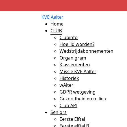
KVE Aalter
Home
CLUB
Clubinfo
Hoe lid worden?
Wedstrijdabonnementen
Organigram
Klassementen
Missie KVE Aalter
Historiek
wAlter
GDPR wetgeving
Gezondheid en milieu
Club API
Seniors
Eerste Elftal
Eerste elftal B