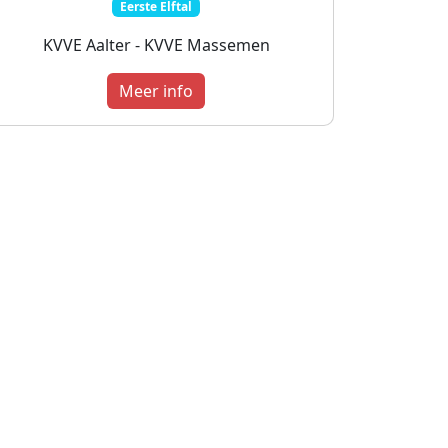
Eerste Elftal
KVVE Aalter - KVVE Massemen
Meer info